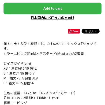
Add to cart
日本国内にお住まいの方向け
Save
猫！宇宙！科学！魔術！な、かわいいユニセックスTシャツで
す。
カラーはピンク(Pink)とマスタード(Mustard)の2種類。
サイズガイド(cm)
XS：着丈68.6/胸幅42
S：着丈71/胸幅45.7
M：着丈73.7/胸幅50.8
L：着丈76.2/胸幅56
生地の重量：142g/m²（4.2オンス/平方ヤード）
防縮加工済み/横割り（脇縫い）仕様
肩幅テーピング